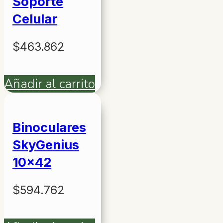
Soporte
Celular
$
463.862
Añadir al carrito
Binoculares
SkyGenius
10×42
$
594.762