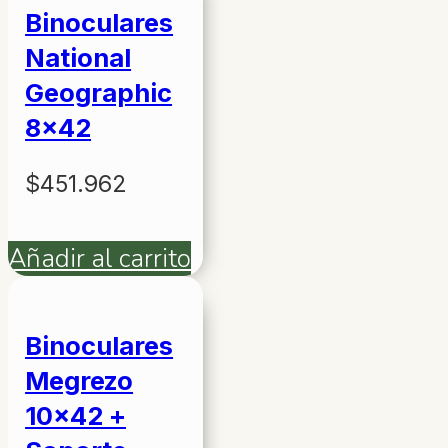
Binoculares
National
Geographic
8×42
$
451.962
Añadir al carrito
Binoculares
Megrezo
10×42 +