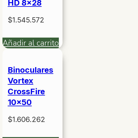
HD 8×28
$
1.545.572
Añadir al carrito
Binoculares
Vortex
CrossFire
10×50
$
1.606.262