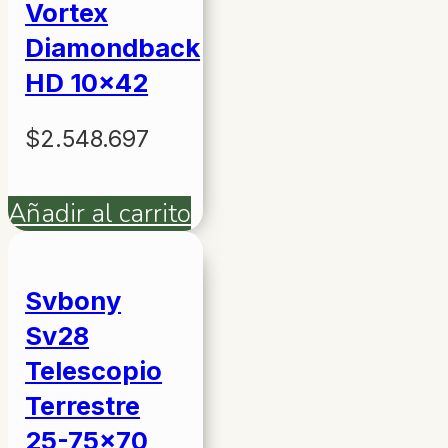
Vortex
Diamondback
HD 10×42
$
2.548.697
Añadir al carrito
Svbony
Sv28
Telescopio
Terrestre
25-75×70