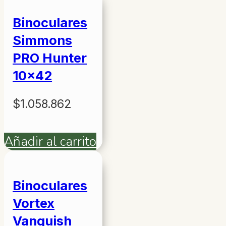
Binoculares
Simmons
PRO Hunter
10×42
$
1.058.862
Añadir al carrito
Binoculares
Vortex
Vanquish