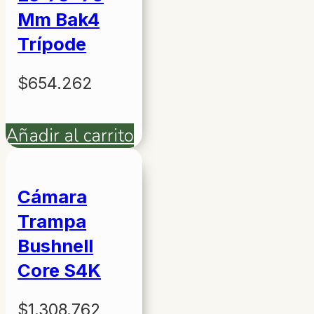
Mm Bak4
Trípode
$
654.262
Añadir al carrito
Cámara
Trampa
Bushnell
Core S4K
$
1.308.762