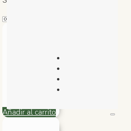
Binoculares
Aurosports
10×25 (Ideal
para Niños)
$
392.462
Añadir al carrito