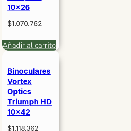
10×26
$
1.070.762
Añadir al carrito
Binoculares
Vortex
Optics
Triumph HD
10×42
$
1.118.362