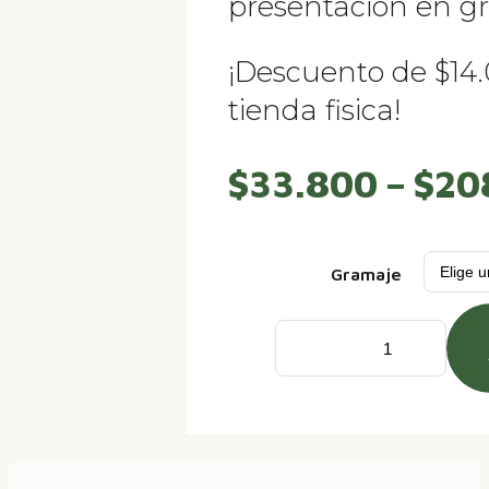
presentación en gr
¡Descuento de $14
tienda fisica!
$
33.800
–
$
20
Gramaje
Café
De
Especialidad
Colombiano