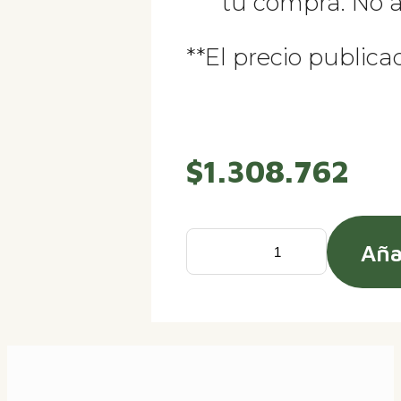
tu compra. No 
**El precio publica
$
1.308.762
Aña
Cámara
Trampa
Bushnell
Core
S4K