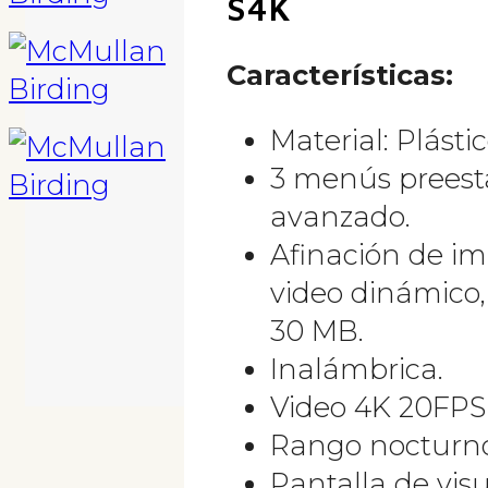
S4K
Características
:
Material: Plástic
3 menús preest
avanzado.
Afinación de im
video dinámico
30 MB.
Inalámbrica.
Video 4K 20FPS
Rango nocturno 
Pantalla de visu