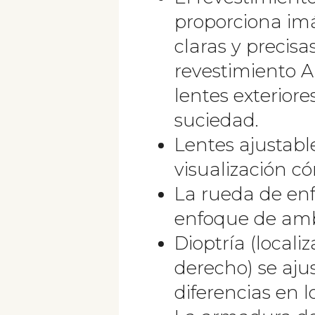
proporciona imá
claras y precisas
revestimiento A
lentes exteriore
suciedad.
Lentes ajustabl
visualización c
La rueda de enf
enfoque de am
Dioptría (locali
derecho) se ajus
diferencias en l