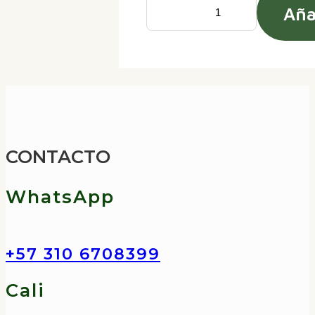
Aña
Binoculares
Vortex
Diamondback
HD
8×42
cantidad
CONTACTO
WhatsApp
+57 310 6708399
Cali