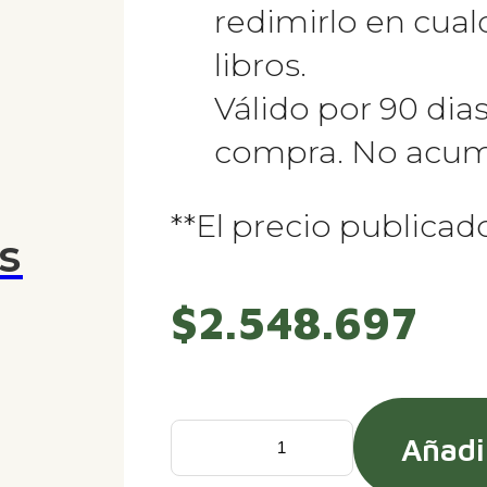
redimirlo en cual
libros.
Válido por 90 dia
compra. No acum
**El precio publicado
s
$
2.548.697
Añadir
Binoculares