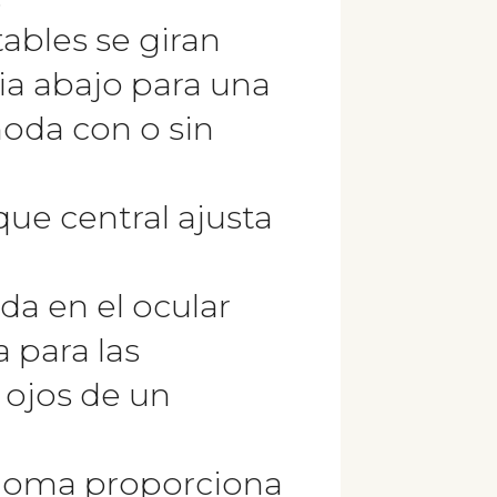
tables se giran
cia abajo para una
moda con o sin
ue central ajusta
da en el ocular
a para las
s ojos de un
goma proporciona