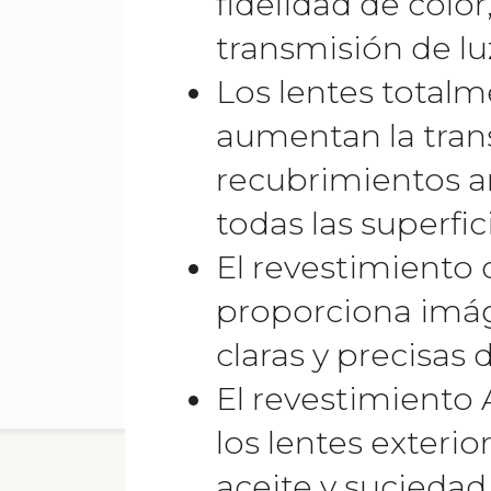
fidelidad de color,
transmisión de lu
Los lentes total
aumentan la tran
recubrimientos an
todas las superfici
El revestimiento 
proporciona imág
claras y precisas 
El revestimiento
los lentes exterio
aceite y suciedad