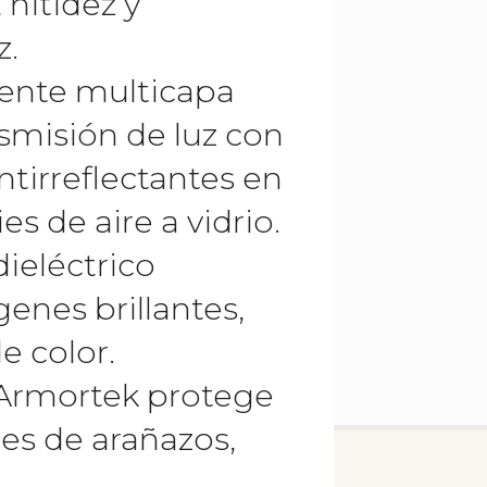
 nitidez y
z.
mente multicapa
smisión de luz con
tirreflectantes en
es de aire a vidrio.
dieléctrico
enes brillantes,
de color.
 Armortek protege
res de arañazos,
.