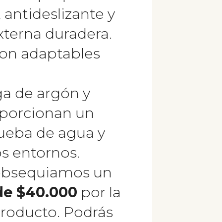
 antideslizante y
xterna duradera.
son adaptables
ga de argón y
oporcionan un
ueba de agua y
os entornos.
obsequiamos un
de $40.000
por la
roducto. Podrás