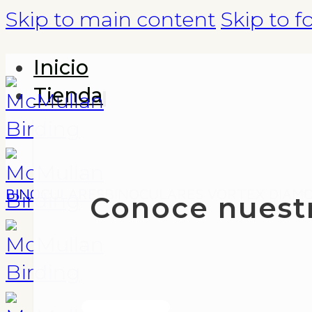
Skip to main content
Skip to f
Inicio
Tienda
BINOCULARES
BINOCULARES VORTEX DIAM
Conoce nuest