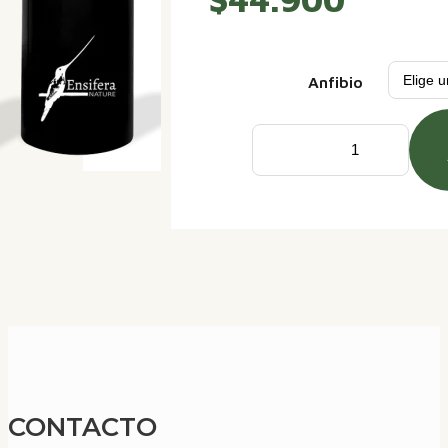
Anfibio
Termo
Anfibios
Botella
en
Aluminio
Frio
con
Carabinero
CONTACTO
cantidad