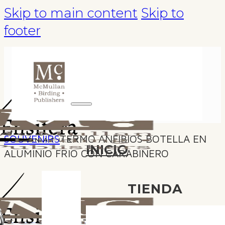
Skip to main content
Skip to
footer
SOUVENIRS
TERMO ANFIBIOS BOTELLA EN
INICIO
ALUMINIO FRIO CON CARABINERO
TIENDA
TOURS