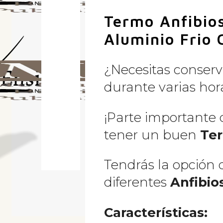
Termo Anfibios
Aluminio Frio 
¿Necesitas conserva
durante varias hor
…
¡Parte importante 
tener un buen
Te
Tendrás la opción d
diferentes
Anfibios
Características: