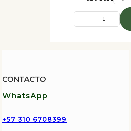
Arma
tu
Combo
con
Cartilla
de
CONTACTO
Colorear
cantidad
WhatsApp
+57 310 6708399