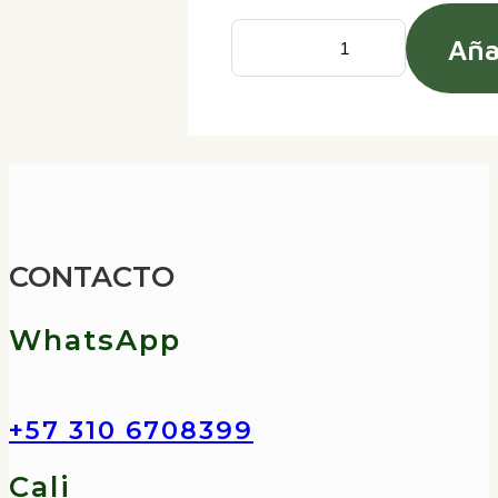
Aña
Guía
Aves
de
la
Sierra
Nevada
CONTACTO
de
Santa
WhatsApp
Marta
cantidad
+57 310 6708399
Cali