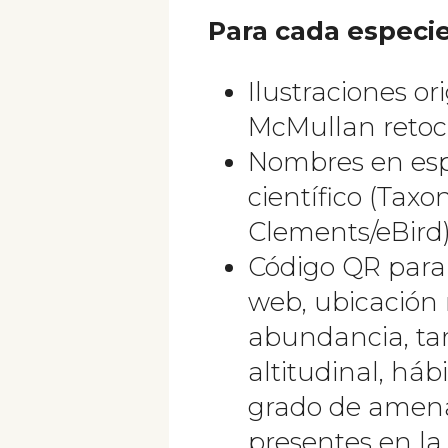
Para cada especie
Ilustraciones or
McMullan retoc
Nombres en espa
científico (Tax
Clements/eBird)
Código QR para i
web, ubicación 
abundancia, ta
altitudinal, háb
grado de amena
presentes en la 