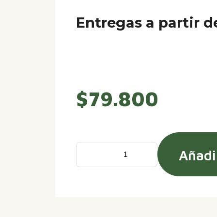
Entregas a partir d
$
79.800
Añadir
Doña
Dora,
Una