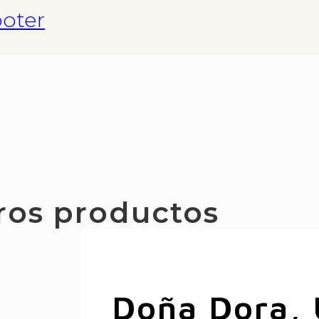
ooter
S
ros productos
Doña Dora,