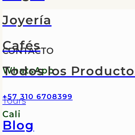
Joyería
Cafés
CONTACTO
Todos los Producto
WhatsApp
+57 310 6708399
Tours
Cali
Blog