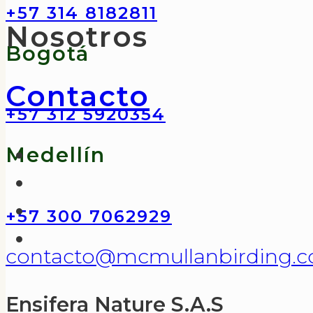
+57 314 8182811
Nosotros
Bogotá
Contacto
+57 312 5920354
Medellín
+57 300 7062929
contacto@mcmullanbirding.
Ensifera Nature S.A.S