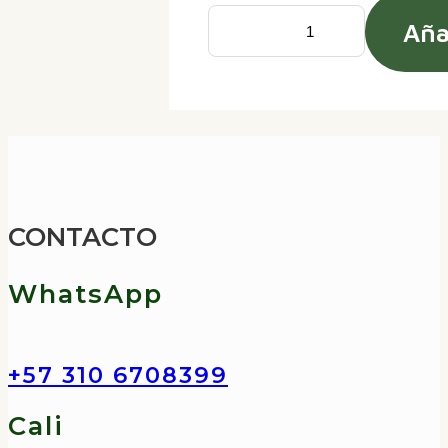
Aña
Arnés
de
pecho
para
cámaras
ergonómico,
CONTACTO
con
correas
WhatsApp
de
seguridad
+57 310 6708399
cantidad
Cali